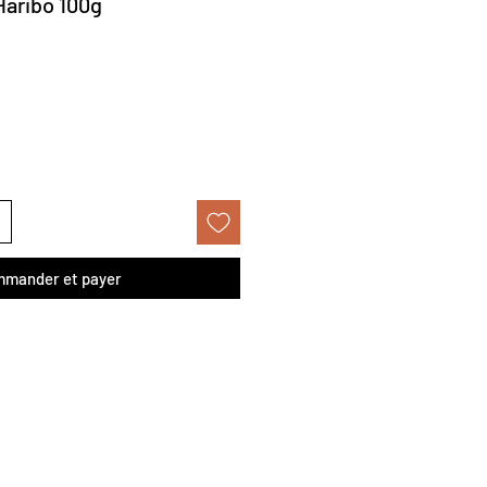
Haribo 100g
ix
omotionnel
mander et payer