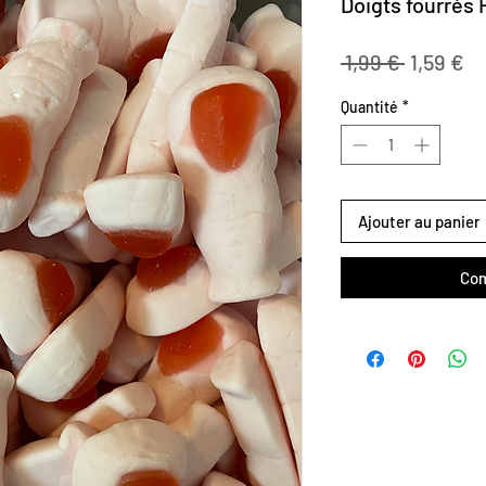
Doigts fourrés 
Prix
Pr
 1,99 € 
1,59 €
original
pr
Quantité
*
Ajouter au panier
Com