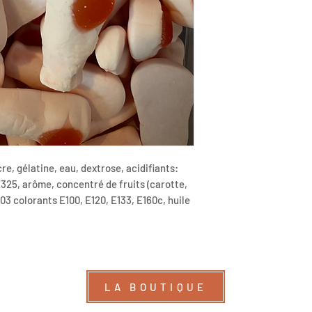
re, gélatine, eau, dextrose, acidifiants:
E325, arôme, concentré de fruits (carotte,
03 colorants E100, E120, E133, E160c, huile
LA BOUTIQUE