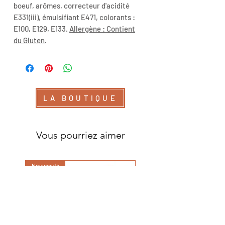
boeuf, arômes, correcteur d'acidité
E331(iii), émulsifiant E471, colorants :
E100, E129, E133.
Allergène : Contient
du Gluten
.
LA BOUTIQUE
Vous pourriez aimer
Nouveauté