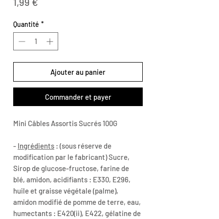
Prix
1,99 €
Quantité
*
Ajouter au panier
Commander et payer
Mini Câbles Assortis Sucrés 100G
-
Ingrédients
: (sous réserve de
modification par le fabricant) Sucre,
Sirop de glucose-fructose, farine de
blé, amidon, acidifiants : E330, E296,
huile et graisse végétale (palme),
amidon modifié de pomme de terre, eau,
humectants : E420(ii), E422, gélatine de