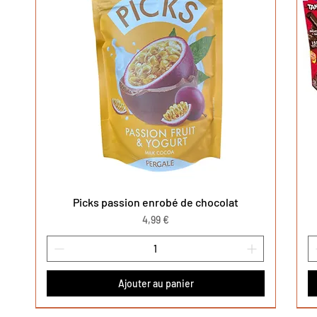
Picks passion enrobé de chocolat
Aperçu rapide
Prix
4,99 €
Ajouter au panier
Nouveauté
Nouveauté
Nouveauté
No
No
No