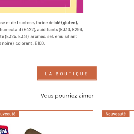
ose et de fructose, farine de
blé (gluten)
,
 humectant (E422), acidifiants (E330, E296,
té (E325, E331), arômes, sel, émulsifiant
 noire), colorant: E100.
LA BOUTIQUE
Vous pourriez aimer
uveauté
Nouveauté