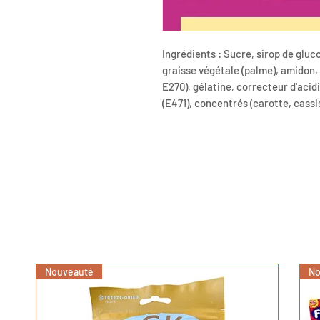
Ingrédients : Sucre, sirop de gluc
graisse végétale (palme), amidon,
E270), gélatine, correcteur d'acidi
(E471), concentrés (carotte, cassis
Nouveauté
No