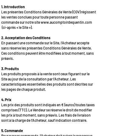
1. Introduction
Les présentes Conditions Générales de Vente (CGV) régissent
les ventes conclues pour toute personne passant
commande sur notre site
www.aucomptoirdequentin.com
(ci-après « le Site »).
2. Acceptation des Conditions
En passant une commande sur le Site, l’Acheteur accepte
sans réserve les présentes Conditions Générales de Vente.
Ces conditions peuvent être modifiées à tout moment, sans
préavis.
3. Produits
Les produits proposés à la vente sont ceux figurant sur le
Site au jour de la consultation par l’Acheteur. Les
caractéristiques essentielles des produits sont décrites sur
les pages de chaque produit.
4. Prix
Les prix des produits sont indiqués en € (euros) toutes taxes
comprises (TTC). Le Vendeur se réserve le droit de modifier
les prix à tout moment, sans préavis. Les frais de livraison
sont à la charge de l’Acheteur, sauf indication contraire.
5. Commande
Pour passer commande, l’Acheteur doit suivre le processus