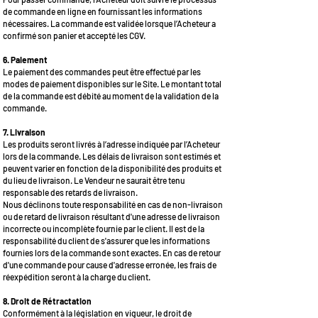
de commande en ligne en fournissant les informations
nécessaires. La commande est validée lorsque l’Acheteur a
confirmé son panier et accepté les CGV.
6. Paiement
Le paiement des commandes peut être effectué par les
modes de paiement disponibles sur le Site. Le montant total
de la commande est débité au moment de la validation de la
commande.
7. Livraison
Les produits seront livrés à l’adresse indiquée par l’Acheteur
lors de la commande. Les délais de livraison sont estimés et
peuvent varier en fonction de la disponibilité des produits et
du lieu de livraison. Le Vendeur ne saurait être tenu
responsable des retards de livraison.
Nous déclinons toute responsabilité en cas de non-livraison
ou de retard de livraison résultant d'une adresse de livraison
incorrecte ou incomplète fournie par le client. Il est de la
responsabilité du client de s'assurer que les informations
fournies lors de la commande sont exactes. En cas de retour
d'une commande pour cause d'adresse erronée, les frais de
réexpédition seront à la charge du client.
8. Droit de Rétractation
Conformément à la législation en vigueur, le droit de