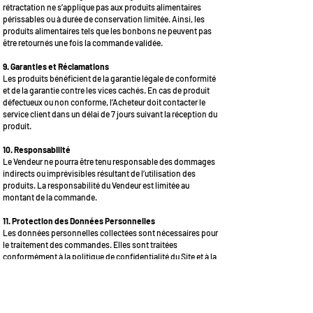
rétractation ne s’applique pas aux produits alimentaires
périssables ou à durée de conservation limitée. Ainsi, les
produits alimentaires tels que les bonbons ne peuvent pas
être retournés une fois la commande validée.
9. Garanties et Réclamations
Les produits bénéficient de la garantie légale de conformité
et de la garantie contre les vices cachés. En cas de produit
défectueux ou non conforme, l’Acheteur doit contacter le
service client dans un délai de 7 jours suivant la réception du
produit.
10. Responsabilité
Le Vendeur ne pourra être tenu responsable des dommages
indirects ou imprévisibles résultant de l’utilisation des
produits. La responsabilité du Vendeur est limitée au
montant de la commande.
11. Protection des Données Personnelles
Les données personnelles collectées sont nécessaires pour
le traitement des commandes. Elles sont traitées
conformément à la politique de confidentialité du Site et à la
législation applicable en matière de protection des données
personnelles.
12. Propriété Intellectuelle