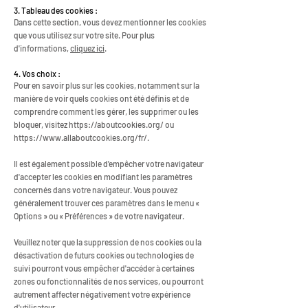
3. Tableau des cookies :
Dans cette section, vous devez mentionner les cookies
que vous utilisez sur votre site. Pour plus
d'informations,
cliquez ici
.
4. Vos choix :
Pour en savoir plus sur les cookies, notamment sur la
manière de voir quels cookies ont été définis et de
comprendre comment les gérer, les supprimer ou les
bloquer, visitez
https://aboutcookies.org/
ou
https://www.allaboutcookies.org/fr/.
Il est également possible d'empêcher votre navigateur
d'accepter les cookies en modifiant les paramètres
concernés dans votre navigateur. Vous pouvez
généralement trouver ces paramètres dans le menu «
Options » ou « Préférences » de votre navigateur.
Veuillez noter que la suppression de nos cookies ou la
désactivation de futurs cookies ou technologies de
suivi pourront vous empêcher d'accéder à certaines
zones ou fonctionnalités de nos services, ou pourront
autrement affecter négativement votre expérience
d'utilisateur.