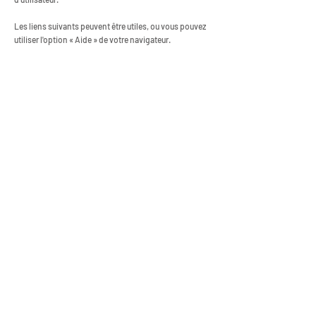
Les liens suivants peuvent être utiles, ou vous pouvez
utiliser l'option « Aide » de votre navigateur.
Paramètres des cookies dans Firefox
Paramètres des cookies dans Internet Explorer
Paramètres des cookies dans Google Chrome
Paramètres des cookies dans Safari (OS X)
Paramètres des cookies dans Safari (iOS)
Paramètres des cookies dans Android
Pour refuser et empêcher que vos données soient
utilisées par Google Analytics sur tous les sites Web,
consultez les instructions suivantes :
https://tools.google.com/dlpage/gaoptout?hl=fr
Il se peut que nous modifiions cette politique en
matière de cookies. Nous vous encourageons à
consulter régulièrement cette page pour obtenir les
dernières informations sur les cookies.