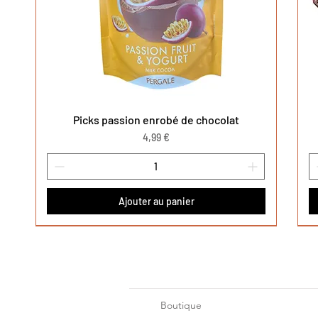
Picks passion enrobé de chocolat
Aperçu rapide
Prix
4,99 €
Ajouter au panier
Nouveauté
Nouveauté
Nouveauté
No
No
No
Boutique