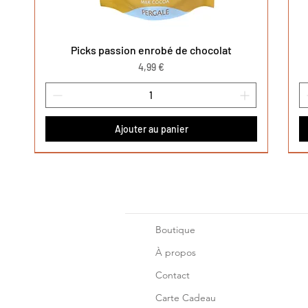
Picks passion enrobé de chocolat
Aperçu rapide
Prix
4,99 €
Ajouter au panier
Nouveauté
Nouveauté
Nouveauté
No
No
No
Boutique
À propos
Contact
Carte Cadeau