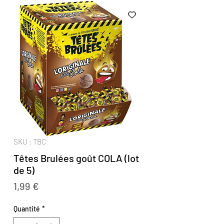
SKU : TBC
Têtes Brulées goût COLA (lot
de 5)
Prix
1,99 €
Quantité
*