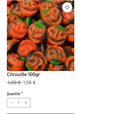
Citrouille 100gr
Prix
Prix
 1,99 € 
1,59 €
original
promotionnel
Quantité
*