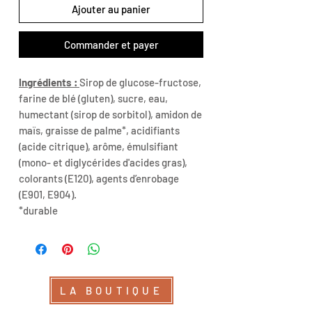
Ajouter au panier
Commander et payer
Ingrédients :
Sirop de glucose-fructose,
farine de blé (gluten), sucre, eau,
humectant (sirop de sorbitol), amidon de
maïs, graisse de palme*, acidifiants
(acide citrique), arôme, émulsifiant
(mono- et diglycérides d'acides gras),
colorants (E120), agents d’enrobage
(E901, E904).
*durable
LA BOUTIQUE